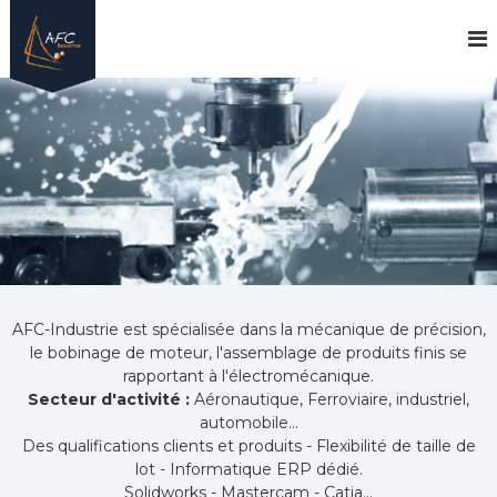
S
A
k
F
i
C
p
I
t
n
o
d
c
u
o
n
s
t
t
e
r
n
i
t
e
AFC-Industrie est spécialisée dans la mécanique de précision,
le bobinage de moteur, l'assemblage de produits finis se
rapportant à l'électromécanique.
Secteur d'activité :
Aéronautique, Ferroviaire, industriel,
automobile...
Des qualifications clients et produits - Flexibilité de taille de
lot - Informatique ERP dédié.
Solidworks - Mastercam - Catia...